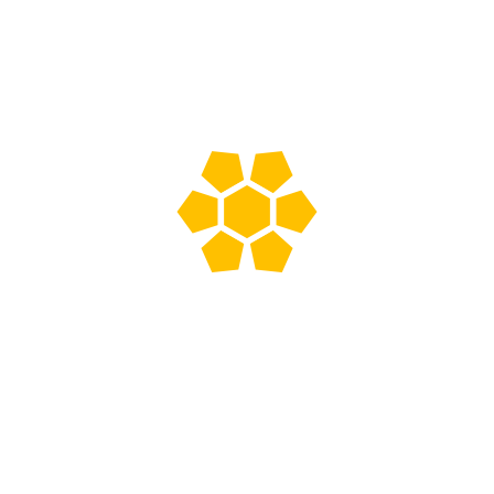
escobillon
municipal
Select options
quantity
Escobill?n
Mango de
pasillero pl?
madera con
stico
hilo