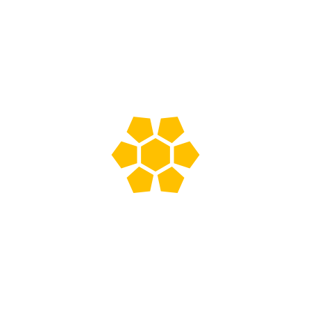
Agregar a
cotización
Agregar a
cotización
Carro
Mopero
de
20L
(Con
Prensa)
-
Amarillo
quantity