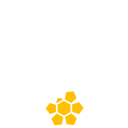
Toalla de papel
Dispensador
250m, pack 2
de Papel
unidades
Higiénico –
Plástico
Agregar a
cotización