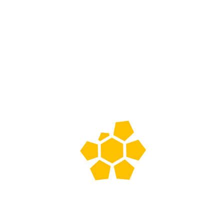
Abrillantadora
Porta Pad 17′
HT-039 de 18′
Para
Metálica
Abrillantadora
HT-002 /
Plástico
Universal
Americano
Agregar a
cotización
Agregar a
Abrillantadora
Porta
cotización
HT-
Pad
039
17'
de
Para